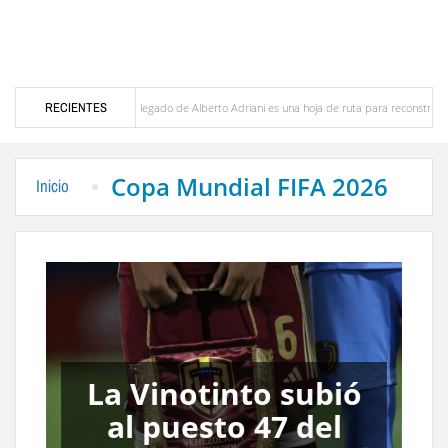
rto Adriani es una hoja de ruta para reconstruir Venezuela”
RECIENTES
Dirigente nacional Jesús 
yor nivel para un primer semestre desde 2015
Sistema Aurora monitorea en tiempo re
Copa Mundial FIFA 2026
Inicio
Dos muertos, más
de 80 heridos y 12