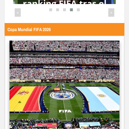
detenidos dejaron
las celebraciones
<
>
del Mundial en
España
Copa Mundial FIFA 2026
La Vinotinto subió
al puesto 47 del
ranking FIFA tras el
Mundial de 2026