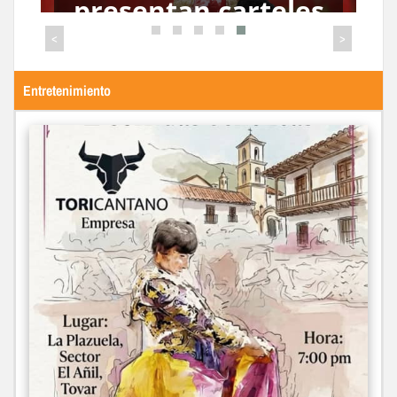
de Tovar este
próximo sábado
<
>
Entretenimiento