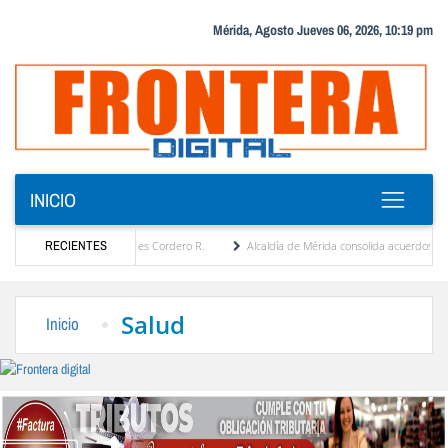
Mérida, Agosto Jueves 06, 2026, 10:19 pm
INICIO
or María Eugenia Febres Cordero R.
RECIENTES
Alcaldía de Mérida consolida acuerdos con adjudic
 de la Plaza Bolívar tras daños por lluvias
Gobierno de Trump considera como “una op
Salud
Inicio