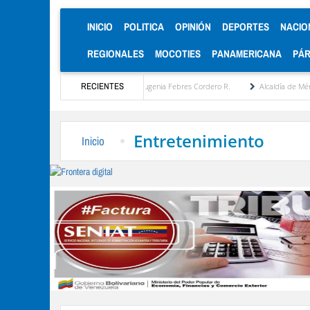
(CURRENT)
INICIO
POLITICA
OPINIÓN
DEPORTES
NACIO
REGIONALES
MOCOTIES
PANAMERICANA
PÁ
ropuesta estratégica por María Eugenia Febres Cordero R.
RECIENTES
Alcaldía de Mérida consoli
Entretenimiento
Inicio