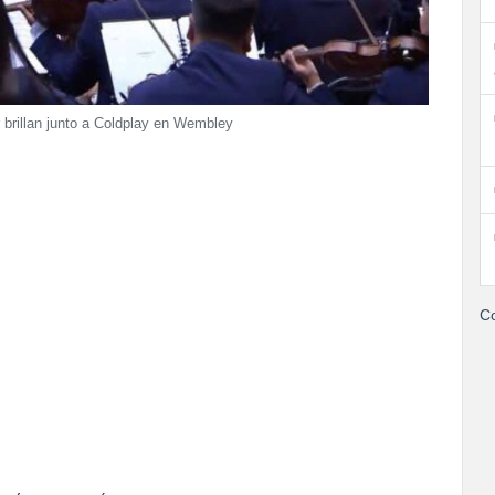
brillan junto a Coldplay en Wembley
Co