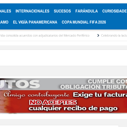
NALES
INTERNACIONALES
SUCESOS
FARÁNDULA
CURIOSIDADE
RAMO
EL VIGÍA PANAMERICANA
COPA MUNDIAL FIFA 2026
da acuerdos con adjudicatarios del Mercado Periférico
Celebrando la lactancia mater