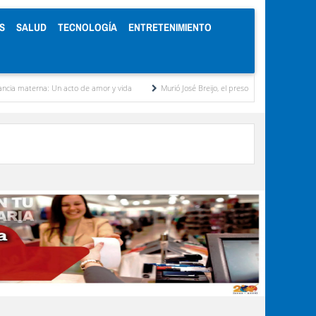
S
SALUD
TECNOLOGÍA
ENTRETENIMIENTO
na: Un acto de amor y vida
Murió José Breijo, el preso político uruguayo-venezolano ba