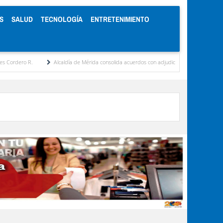
S
SALUD
TECNOLOGÍA
ENTRETENIMIENTO
Alcaldía de Mérida consolida acuerdos con adjudicatarios del Mercado Periférico