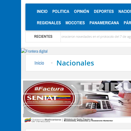
(CURRENT)
INICIO
POLITICA
OPINIÓN
DEPORTES
NACIO
REGIONALES
MOCOTIES
PANAMERICANA
PÁ
legaron las delegaciones y se conocieron novedades en el protocolo del 7 de agosto
RECIENTES
M
Nacionales
Inicio