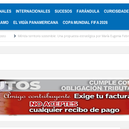
NALES
INTERNACIONALES
SUCESOS
FARÁNDULA
CURIOSIDADE
RAMO
EL VIGÍA PANAMERICANA
COPA MUNDIAL FIFA 2026
érida territorio sostenible: Una propuesta estratégica por María Eugenia Febres Cordero R.