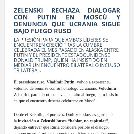
ZELENSKI RECHAZA DIALOGAR
CON PUTIN EN MOSCÚ Y
DENUNCIA QUE UCRANIA SIGUE
BAJO FUEGO RUSO
LA PRESIÓN PARA QUE AMBOS LÍDERES SE
ENCUENTREN CRECIÓ TRAS LA CUMBRE
CELEBRADA EL MES PASADO EN ALASKA ENTRE
PUTIN Y EL PRESIDENTE ESTADOUNIDENSE
DONALD TRUMP, QUIEN HA INSISTIDO EN
MEDIAR UN ENCUENTRO BILATERAL O INCLUSO
TRILATERAL.
El presidente ruso,
Vladímir Putin
, volvió a expresar su
voluntad de reunirse con su homólogo ucraniano,
Volodímir
Zelenski
, para discutir un eventual alto al fuego, pero insistió
en que el encuentro debería celebrarse en Moscú.
Desde el Kremlin, el portavoz Dmitry Peskov aseguró que
la
invitación a Zelenski busca “hablar, no capitular”
,
dejando entrever que Rusia considera posible el diálogo,
aunque no en términos impuestos por Kiev, recoge Euronews.