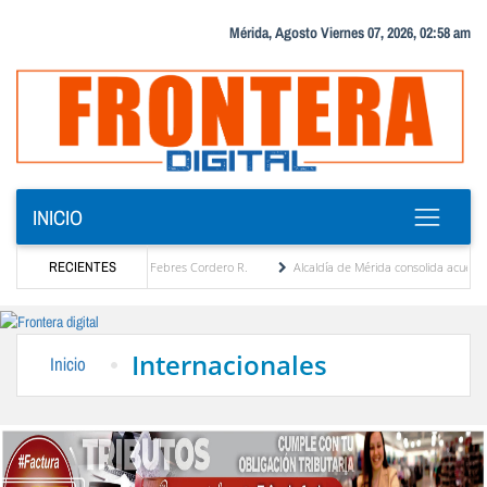
Mérida, Agosto Viernes 07, 2026, 02:58 am
INICIO
gica por María Eugenia Febres Cordero R.
RECIENTES
Alcaldía de Mérida consolida acuerdos con 
levard de la Plaza Bolívar tras daños por lluvias
Gobierno de Trump considera como “
Internacionales
Inicio