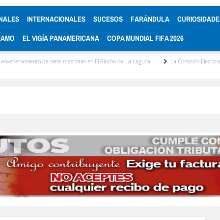
NALES
INTERNACIONALES
SUCESOS
FARÁNDULA
CURIOSIDADE
RAMO
EL VIGÍA PANAMERICANA
COPA MUNDIAL FIFA 2026
nto de siete mascotas en El Rincón de La Laguna
La Comisión Electoral del Colegio