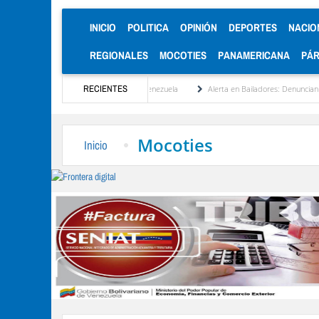
(CURRENT)
INICIO
POLITICA
OPINIÓN
DEPORTES
NACIO
REGIONALES
MOCOTIES
PANAMERICANA
PÁ
la reinstitucionalización de Venezuela
RECIENTES
Alerta en Bailadores: Denuncian envenenamie
Mocoties
Inicio