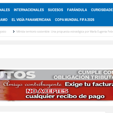
NALES
INTERNACIONALES
SUCESOS
FARÁNDULA
CURIOSIDADE
RAMO
EL VIGÍA PANAMERICANA
COPA MUNDIAL FIFA 2026
érida territorio sostenible: Una propuesta estratégica por María Eugenia Febres Cordero R.