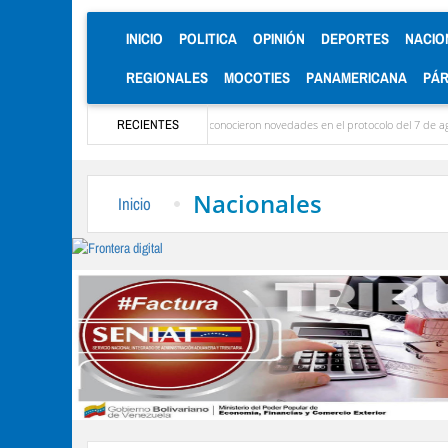
(CURRENT)
INICIO
POLITICA
OPINIÓN
DEPORTES
NACIO
REGIONALES
MOCOTIES
PANAMERICANA
PÁ
legaron las delegaciones y se conocieron novedades en el protocolo del 7 de agosto
RECIENTES
M
Nacionales
Inicio