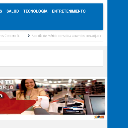
S
SALUD
TECNOLOGÍA
ENTRETENIMIENTO
Alcaldía de Mérida consolida acuerdos con adjudicatarios del Mercado Periférico