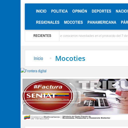
(CURRENT)
INICIO
POLITICA
OPINIÓN
DEPORTES
NACIO
REGIONALES
MOCOTIES
PANAMERICANA
PÁ
 llegaron las delegaciones y se conocieron novedades en el protocolo del 7 de agosto
RECIENTES
Mocoties
Inicio