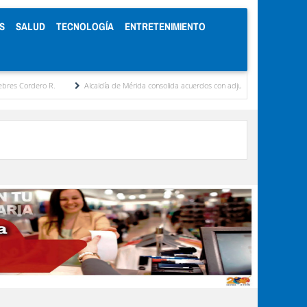
S
SALUD
TECNOLOGÍA
ENTRETENIMIENTO
R.
Alcaldía de Mérida consolida acuerdos con adjudicatarios del Mercado Periférico