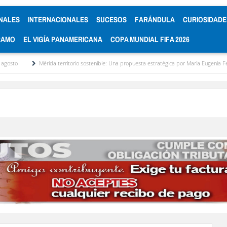
NALES
INTERNACIONALES
SUCESOS
FARÁNDULA
CURIOSIDADE
RAMO
EL VIGÍA PANAMERICANA
COPA MUNDIAL FIFA 2026
Mérida territorio sostenible: Una propuesta estratégica por María Eugenia Febres Cordero 