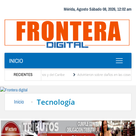
Mérida, Agosto Sábado 08, 2026, 12:02 am
INICIO
os Centroamericanos y del Caribe
RECIENTES
Advirtieron sobre daños en las cosechas de los And
a proceso de cogobierno profesoral
Universidad de Los Andes anuncia candidatos insc
Tecnología
Inicio