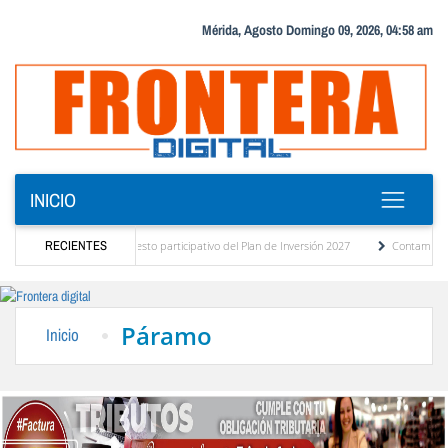
Mérida, Agosto Domingo 09, 2026, 04:58 am
INICIO
gnóstico del presupuesto participativo del Plan de Inversión 2027
RECIENTES
Contaminación y d
rdenanza de Transporte Público
“Mérida te abraza”, impulso de la identidad regional
Páramo
Inicio