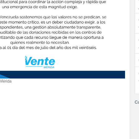
Mérida
Co