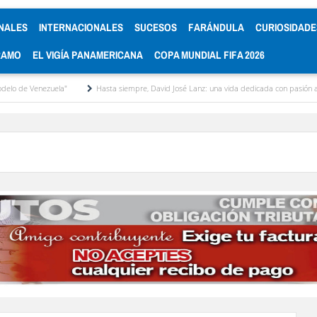
NALES
INTERNACIONALES
SUCESOS
FARÁNDULA
CURIOSIDADE
RAMO
EL VIGÍA PANAMERICANA
COPA MUNDIAL FIFA 2026
nezuela"
Hasta siempre, David José Lanz: una vida dedicada con pasión al micrófo