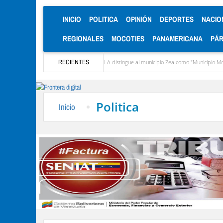
(CURRENT)
INICIO
POLITICA
OPINIÓN
DEPORTES
NACIO
REGIONALES
MOCOTIES
PANAMERICANA
PÁ
ugusto López
CIEPROL-ULA distingue al municipio Zea como "Municipio Modelo de Ve
RECIENTES
Politica
Inicio