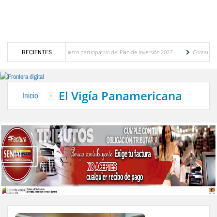
agnóstico del presupuesto participativo del Plan de Inversión 2027
RECIENTES
Contaminación y 
Ordenanza de Transporte Público
“Mérida te abraza”, impulso de la identidad regiona
El Vigía Panamericana
Inicio