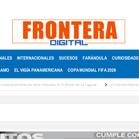
NALES
INTERNACIONALES
SUCESOS
FARÁNDULA
CURIOSIDADE
RAMO
EL VIGÍA PANAMERICANA
COPA MUNDIAL FIFA 2026
miento de siete mascotas en El Rincón de La Laguna
La Comisión Electoral del Col