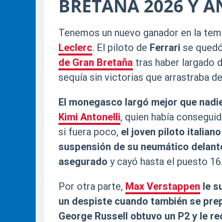
BRETAÑA 2026 Y A
Tenemos un nuevo ganador en la tem
Leclerc
. El piloto de
Ferrari
se quedó 
de Gran Bretaña
tras haber largado d
sequía sin victorias que arrastraba d
El monegasco largó mejor que nadie
Kimi Antonelli
, quien había conseguid
si fuera poco,
el joven piloto italia
suspensión de su neumático delante
asegurado
y cayó hasta el puesto 16
Por otra parte,
Max Verstappen
le s
un despiste cuando también se prep
George Russell obtuvo un P2 y le r