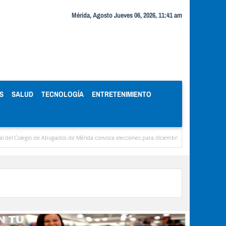
Mérida, Agosto Jueves 06, 2026, 11:41 am
S
SALUD
TECNOLOGÍA
ENTRETENIMIENTO
egio de Abogados de Mérida convoca elecciones para diciembre
Miranda concentra cas