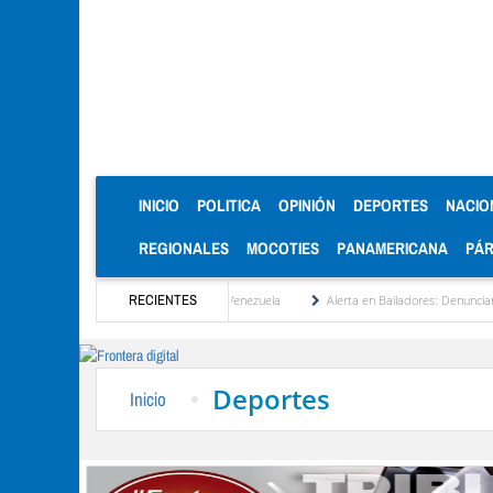
(CURRENT)
INICIO
POLITICA
OPINIÓN
DEPORTES
NACIO
REGIONALES
MOCOTIES
PANAMERICANA
PÁ
erá la reinstitucionalización de Venezuela
RECIENTES
Alerta en Bailadores: Denuncian envenena
Deportes
Inicio