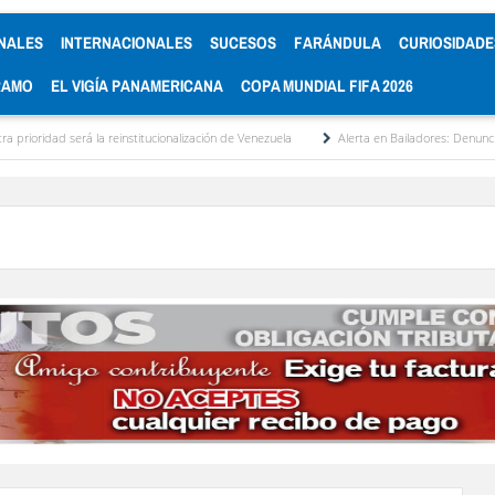
NALES
INTERNACIONALES
SUCESOS
FARÁNDULA
CURIOSIDADE
RAMO
EL VIGÍA PANAMERICANA
COPA MUNDIAL FIFA 2026
 será la reinstitucionalización de Venezuela
Alerta en Bailadores: Denuncian envene