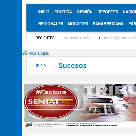
(CURRENT)
INICIO
POLITICA
OPINIÓN
DEPORTES
NACIO
REGIONALES
MOCOTIES
PANAMERICANA
PÁ
so de las sensibilidades por Orlando Oberto Urbina
RECIENTES
Dinorah Figuera: Nuestra prioridad
Sucesos
Inicio