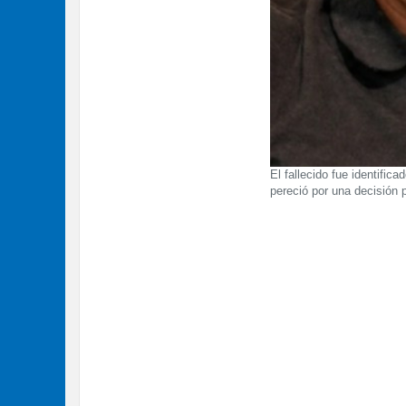
El fallecido fue identifi
pereció por una decisión 