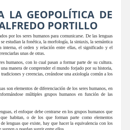
A LA GEOPOLÍTICA DE
 ALFREDO PORTILLO
zados por los seres humanos para comunicarse. De las lenguas
 se estudian la fonética, la morfología, la sintaxis, la semántica
a interna, el orden y relación entre ellas, el significado y el
erenciarlas unas de otras.
res humanos, con lo cual pasan a formar parte de su cultura.
 una manera de comprender el mundo forjado por su historia,
us tradiciones y creencias, creándose una axiología común a los
guas son elementos de diferenciación de los seres humanos, en
conformándose múltiples grupos humanos en función de las
lenguas, el enfoque debe centrarse en los grupos humanos que
os que habitan, o de los que forman parte como elementos
d de lenguas que existe, hay que hacer la equivalencia con los
 surgen o puedan surgir entre ellos.