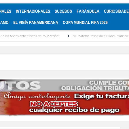
NALES
INTERNACIONALES
SUCESOS
FARÁNDULA
CURIOSIDADE
RAMO
EL VIGÍA PANAMERICANA
COPA MUNDIAL FIFA 2026
es ante efectos del ‘‘Superniño’’
FVF reafirma respaldo a Gianni Infantino y defiende 