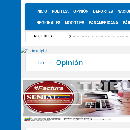
(CURRENT)
INICIO
POLITICA
OPINIÓN
DEPORTES
NACIO
REGIONALES
MOCOTIES
PANAMERICANA
PÁ
gos Centroamericanos y del Caribe
RECIENTES
Advirtieron sobre daños en las cosechas de los And
Opinión
Inicio