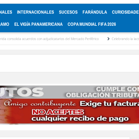
NALES
INTERNACIONALES
SUCESOS
FARÁNDULA
CURIOSIDADE
RAMO
EL VIGÍA PANAMERICANA
COPA MUNDIAL FIFA 2026
a acuerdos con adjudicatarios del Mercado Periférico
Celebrando la lactancia matern