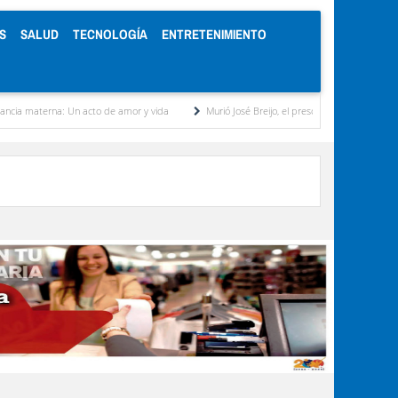
S
SALUD
TECNOLOGÍA
ENTRETENIMIENTO
a: Un acto de amor y vida
Murió José Breijo, el preso político uruguayo-venezolano ba