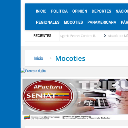
(CURRENT)
INICIO
POLITICA
OPINIÓN
DEPORTES
NACIO
REGIONALES
MOCOTIES
PANAMERICANA
PÁ
opuesta estratégica por María Eugenia Febres Cordero R.
RECIENTES
Alcaldía de Mérida consolid
Mocoties
Inicio