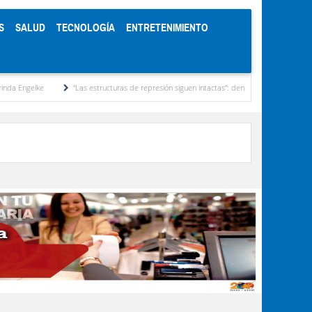
S
SALUD
TECNOLOGÍA
ENTRETENIMIENTO
“Las estructuras de represión siguen intactas”: denuncian ONG venezolanas ante la C