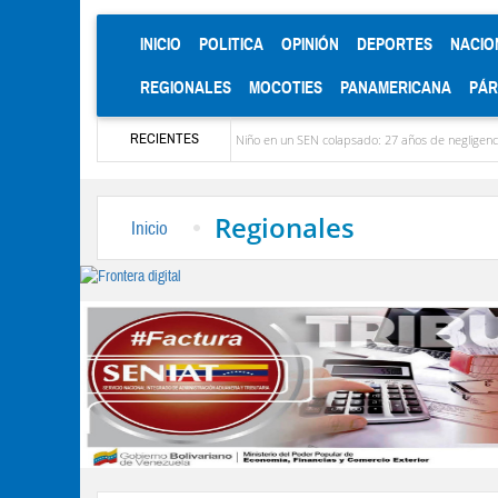
(CURRENT)
INICIO
POLITICA
OPINIÓN
DEPORTES
NACIO
REGIONALES
MOCOTIES
PANAMERICANA
PÁ
RECIENTES
El impacto catastrófico de El Niño en un SEN colapsado: 27 años de negligencia y la urgencia
Regionales
Inicio