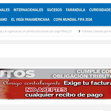
NALES
INTERNACIONALES
SUCESOS
FARÁNDULA
CURIOSIDADE
RAMO
EL VIGÍA PANAMERICANA
COPA MUNDIAL FIFA 2026
 de un cambio estructural por Jorge Pérez (*)
Frontera Literaria por Arinda Engelke