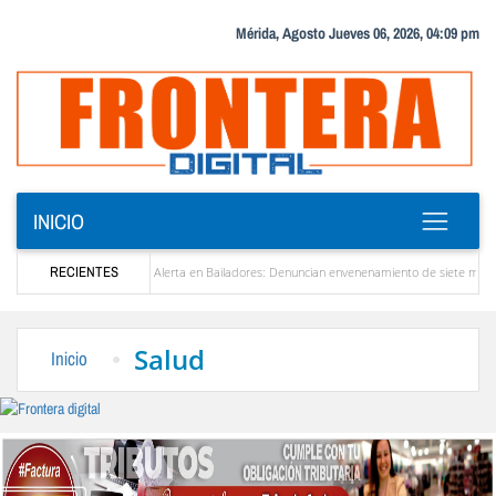
Mérida, Agosto Jueves 06, 2026, 04:09 pm
INICIO
ón de Venezuela
RECIENTES
Alerta en Bailadores: Denuncian envenenamiento de siete mascotas 
chos de los profesores en Venezuela
Delegación opositora encabezada por Dinorah Fig
Salud
Inicio