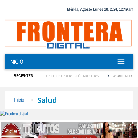
Mérida, Agosto Lunes 10, 2026, 12:49 am
INICIO
nuevo transformador de potencia en la subestación Mucuchies
RECIENTES
Gerardo Molina: “El leg
es tras una década de espera
Comercio entre Venezuela y EE. UU. crece 113 % y alc
Salud
Inicio