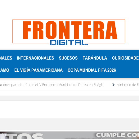
NALES
INTERNACIONALES
SUCESOS
FARÁNDULA
CURIOSIDADE
RAMO
EL VIGÍA PANAMERICANA
COPA MUNDIAL FIFA 2026
rticiparán en el IV Encuentro Municipal de Danza en El Vigía
Ministerio de Educación