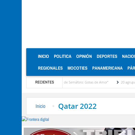
(CURRENT)
INICIO
POLITICA
OPINIÓN
DEPORTES
NACIO
REGIONALES
MOCOTIES
PANAMERICANA
PÁ
ia materna con la actividad “Toma de Semáforo: Gotas de Amor”
RECIENTES
20 agrupaciones pa
Qatar 2022
Inicio