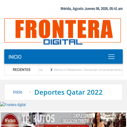
Mérida, Agosto Jueves 06, 2026, 05:41 am
INICIO
cionalización de Venezuela
RECIENTES
Alerta en Bailadores: Denuncian envenenamiento de siete
n a los derechos de los profesores en Venezuela
Delegación opositora encabezada por 
Deportes Qatar 2022
Inicio