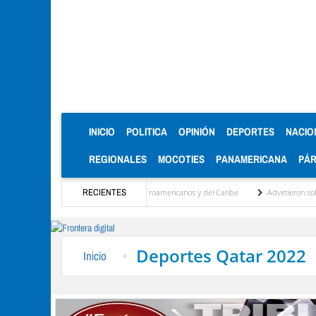
(CURRENT)
INICIO
POLITICA
OPINIÓN
DEPORTES
NACIO
REGIONALES
MOCOTIES
PANAMERICANA
PÁ
medallas de oro en los Juegos Centroamericanos y del Caribe
RECIENTES
Advirtieron sobre daños
Deportes Qatar 2022
Inicio