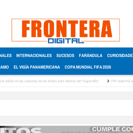
NALES
INTERNACIONALES
SUCESOS
FARÁNDULA
CURIOSIDADE
RAMO
EL VIGÍA PANAMERICANA
COPA MUNDIAL FIFA 2026
 en las cosechas de los Andes ante efectos del ‘‘Superniño’’
FVF reafirma respaldo a 