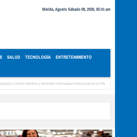
Mérida, Agosto Sábado 08, 2026, 05:41 am
S
SALUD
TECNOLOGÍA
ENTRETENIMIENTO
Gianni Infantino y defiende continuidad institucional en la Fifa
Organismos públicos r