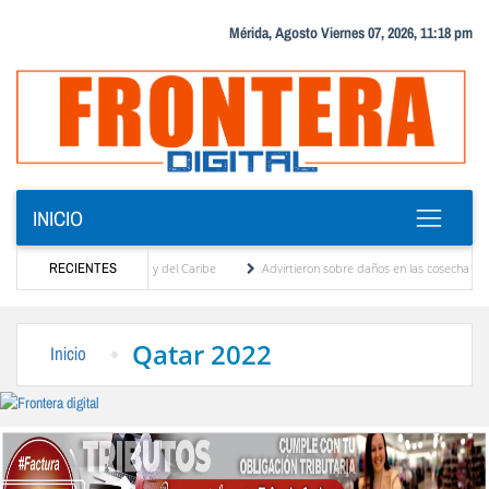
Mérida, Agosto Viernes 07, 2026, 11:18 pm
INICIO
gos Centroamericanos y del Caribe
RECIENTES
Advirtieron sobre daños en las cosechas de los And
a proceso de cogobierno profesoral
Universidad de Los Andes anuncia candidatos insc
Qatar 2022
Inicio