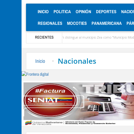
(CURRENT)
INICIO
POLITICA
OPINIÓN
DEPORTES
NACIO
REGIONALES
MOCOTIES
PANAMERICANA
PÁ
to López
CIEPROL-ULA distingue al municipio Zea como "Municipio Modelo de Venez
RECIENTES
Nacionales
Inicio