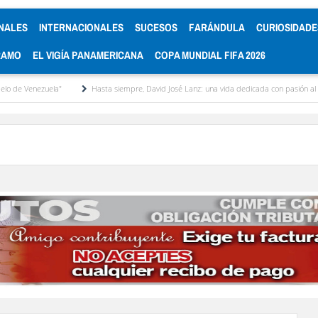
NALES
INTERNACIONALES
SUCESOS
FARÁNDULA
CURIOSIDADE
RAMO
EL VIGÍA PANAMERICANA
COPA MUNDIAL FIFA 2026
uela"
Hasta siempre, David José Lanz: una vida dedicada con pasión al micrófono y