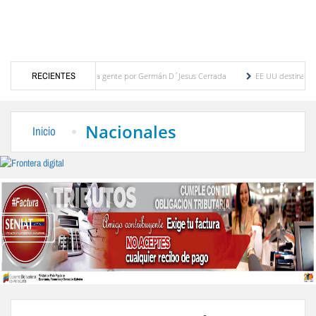
 al micrófono y a la gente por Germán D´Jesus Cerrada
RECIENTES
EE UU destinará 1.000 mill
 “Toma de Semáforo: Gotas de Amor”
20 agrupaciones participarán en el IV Encuentro 
Nacionales
Inicio