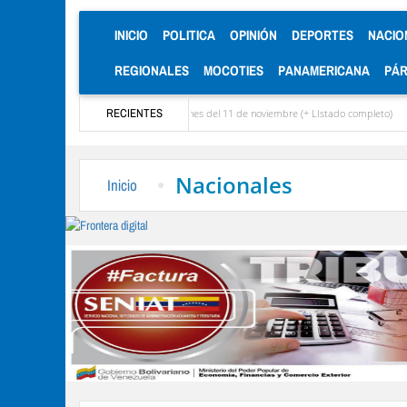
(CURRENT)
INICIO
POLITICA
OPINIÓN
DEPORTES
NACIO
REGIONALES
MOCOTIES
PANAMERICANA
PÁ
idatos inscritos para elecciones del 11 de noviembre (+ LIstado completo)
RECIENTES
Alcaldía
Nacionales
Inicio