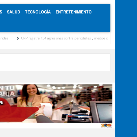
S
SALUD
TECNOLOGÍA
ENTRETENIMIENTO
CNP registra 134 agresiones contra periodistas y medios de comunicación en Venezuela