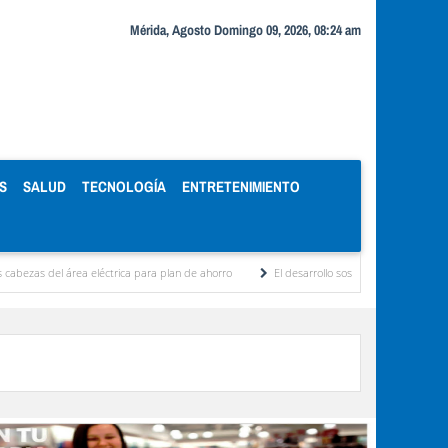
Mérida, Agosto Domingo 09, 2026, 08:24 am
S
SALUD
TECNOLOGÍA
ENTRETENIMIENTO
del área eléctrica para plan de ahorro
El desarrollo sostenible en el pensamiento d