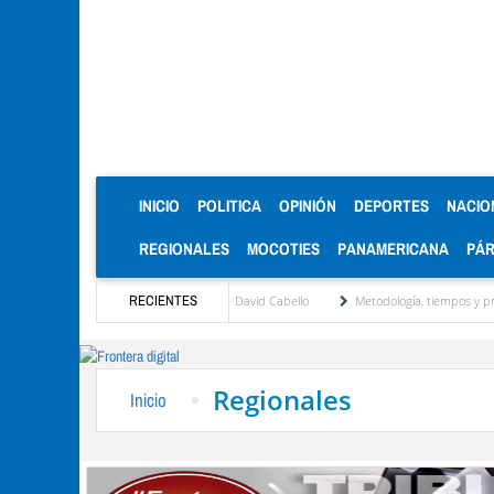
(CURRENT)
INICIO
POLITICA
OPINIÓN
DEPORTES
NACIO
REGIONALES
MOCOTIES
PANAMERICANA
PÁ
ansformación" encabezado por José David Cabello
RECIENTES
Metodología, tiempos y principios 
Regionales
Inicio