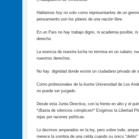
​Hablamos hoy no solo como representantes de un gremio,
pensamiento son los pilares de una nación libre.
En un País no hay trabajo digno, ni academia posible, ni 
derecho.
​La esencia de nuestra lucha no termina en un salario; n
nuestros derechos.
No hay dignidad donde existe un ciudadano privado de su 
Como profesionales de la ilustre Universidad de Los An
no puede ser juzgado.
​Desde esta Junta Directiva, con la frente en alto y el pu
*¡Basta de silencios cómplices!* Exigimos la Libertad P
rejas por razones políticas.
Lo decimos amparados en la ley, pero sobre todo, ampara
merece la sombra de una celda cuando su único "delito" h