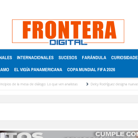
NALES
INTERNACIONALES
SUCESOS
FARÁNDULA
CURIOSIDADE
RAMO
EL VIGÍA PANAMERICANA
COPA MUNDIAL FIFA 2026
de la mesa de diálogo: Lo que ven analistas
Delcy Rodríguez designa nuevas cabezas 