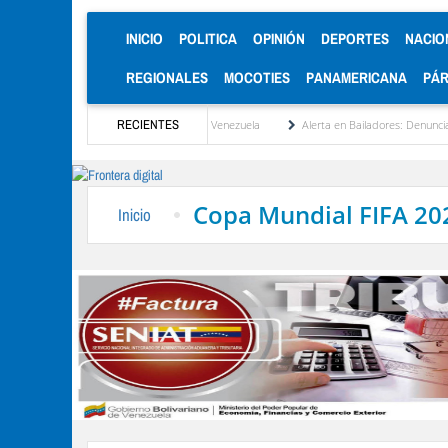
(CURRENT)
INICIO
POLITICA
OPINIÓN
DEPORTES
NACIO
REGIONALES
MOCOTIES
PANAMERICANA
PÁ
d será la reinstitucionalización de Venezuela
RECIENTES
Alerta en Bailadores: Denuncian enven
Copa Mundial FIFA 20
Inicio