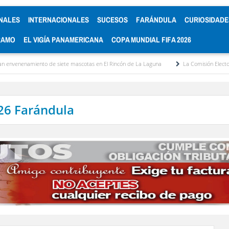
NALES
INTERNACIONALES
SUCESOS
FARÁNDULA
CURIOSIDADE
RAMO
EL VIGÍA PANAMERICANA
COPA MUNDIAL FIFA 2026
enamiento de siete mascotas en El Rincón de La Laguna
La Comisión Electoral del C
26 Farándula