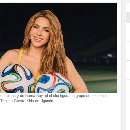
ombiana y de Burna Boy, el el clip figura un grupo de pequeños
n Triplets Ghetto Kids de Uganda