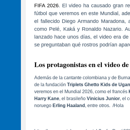
FIFA 2026
. El video ha causado gran re
fútbol que veremos en este Mundial, a
el fallecido
Diego Armando Maradona
, 
como
Pelé, Kaká
y
Ronaldo Nazario
. A
lanzado hace unos días, el video era de
se preguntaban qué rostros podrían apar
Los protagonistas en el video d
Además de la cantante colombiana y de Burna B
de la fundación
Triplets Ghetto Kids de Uga
veremos en el Mundial 2026, como el francés
Harry Kane
, el brasileño
Vinicius Junior
, el
noruego
Erling Haaland
, entre otros. /Hola