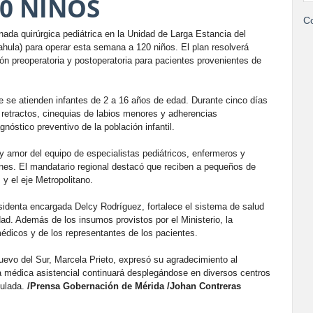
0 NIÑOS
Co
nada quirúrgica pediátrica en la Unidad de Larga Estancia del
Iahula) para operar esta semana a 120 niños. El plan resolverá
ón preoperatoria y postoperatoria para pacientes provenientes de
e se atienden infantes de 2 a 16 años de edad. Durante cinco días
s retractos, cinequias de labios menores y adherencias
nóstico preventivo de la población infantil.
y amor del equipo de especialistas pediátricos, enfermeros y
iones. El mandatario regional destacó que reciben a pequeños de
y el eje Metropolitano.
esidenta encargada Delcy Rodríguez, fortalece el sistema de salud
dad. Además de los insumos provistos por el Ministerio, la
médicos y de los representantes de los pacientes.
evo del Sur, Marcela Prieto, expresó su agradecimiento al
da médica asistencial continuará desplegándose en diversos centros
ulada.
/Prensa Gobernación de Mérida /Johan Contreras