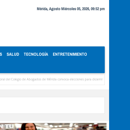
Mérida, Agosto Miércoles 05, 2026, 09:52 pm
S
SALUD
TECNOLOGÍA
ENTRETENIMIENTO
l Colegio de Abogados de Mérida convoca elecciones para diciembre
Miranda concentr