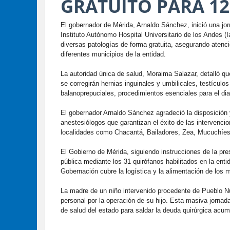
GRATUITO PARA 12
El gobernador de Mérida, Arnaldo Sánchez, inició una jor
Instituto Autónomo Hospital Universitario de los Andes (
diversas patologías de forma gratuita, asegurando atenci
diferentes municipios de la entidad.
La autoridad única de salud, Moraima Salazar, detalló qu
se corregirán hernias inguinales y umbilicales, testículo
balanoprepuciales, procedimientos esenciales para el diag
El gobernador Arnaldo Sánchez agradeció la disposición 
anestesiólogos que garantizan el éxito de las intervenc
localidades como Chacantá, Bailadores, Zea, Mucuchíes 
El Gobierno de Mérida, siguiendo instrucciones de la pr
pública mediante los 31 quirófanos habilitados en la enti
Gobernación cubre la logística y la alimentación de los 
La madre de un niño intervenido procedente de Pueblo Nu
personal por la operación de su hijo. Esta masiva jorna
de salud del estado para saldar la deuda quirúrgica acum