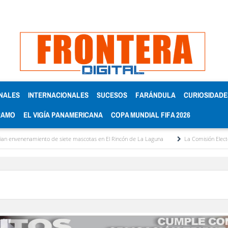
NALES
INTERNACIONALES
SUCESOS
FARÁNDULA
CURIOSIDADE
RAMO
EL VIGÍA PANAMERICANA
COPA MUNDIAL FIFA 2026
enenamiento de siete mascotas en El Rincón de La Laguna
La Comisión Electoral de