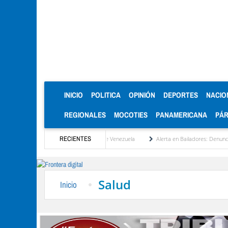
(CURRENT)
INICIO
POLITICA
OPINIÓN
DEPORTES
NACIO
REGIONALES
MOCOTIES
PANAMERICANA
PÁ
dad será la reinstitucionalización de Venezuela
RECIENTES
Alerta en Bailadores: Denuncian env
Salud
Inicio