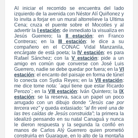
Al iniciar el recorrido se encuentra del lado
izquierdo de la avenida con Néstor Alí Quiñonez y
lo invita a forjar en un mural altorrelieve la Ultima
Cena; cruza el puente sobre el Mocotíes y al
advertir la
I estación
: de inmediato la visualiza en
Jesús Guerrero; la
II estación
: en Franco
Contreras; en la
III estación
: le dice a su
compañero en el CONAC Vidal Manzanila,
encárgate de está poeta; la
IV estación
: es para
Rafael Sánchez; con la
V estación
: pide a un
amigo en común que converse con José Luis
Guerrero, nadie se debe quedar por fuera; en la
VI
estación
: el encanto del paisaje en forma de túnel
lo conecta con Sydia Reyes; en la
VII estación
:
me dice tome nota: ´aquí tiene que estar Ricardo
Perozo´; en la
VIII estación
: Iván Quintero; la
IX
estación
: se la reserva, saca un papel un poco
arrugado con un dibujo donde
“Jesús cae por
tercera vez”
y queda extasiado:
“al fin veré una de
las tres caídas de Jesús construida”
; la primera la
idealizó pensando en su natal Canaguá y nunca
le dieron respuesta y la segunda la confió en
manos de Carlos Alý Guerrero quien prometió
construirla en Guaraque, en lo alto de la montaña