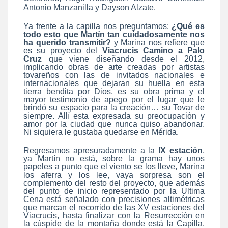
Antonio Manzanilla y Dayson Alzate.
Ya frente a la capilla nos preguntamos:
¿Qué es
todo esto que Martín tan cuidadosamente nos
ha querido transmitir?
y Marina nos refiere que
es su proyecto del
Viacrucis Camino a Palo
Cruz
que viene diseñando desde el 2012,
implicando obras de arte creadas por artistas
tovareños con las de invitados nacionales e
internacionales que dejaran su huella en esta
tierra bendita por Dios, es su obra prima y el
mayor testimonio de apego por el lugar que le
brindó su espacio para la creación… su Tovar de
siempre. Allí esta expresada su preocupación y
amor por la ciudad que nunca quiso abandonar.
Ni siquiera le gustaba quedarse en Mérida.
Regresamos apresuradamente a la
IX estación
,
ya Martín no está, sobre la grama hay unos
papeles a punto que el viento se los lleve, Marina
los aferra y los lee, vaya sorpresa son el
complemento del resto del proyecto, que además
del punto de inicio representado por la Ultima
Cena está señalado con precisiones altimétricas
que marcan el recorrido de las XV estaciones del
Viacrucis, hasta finalizar con la Resurrección en
la cúspide de la montaña donde está la Capilla.