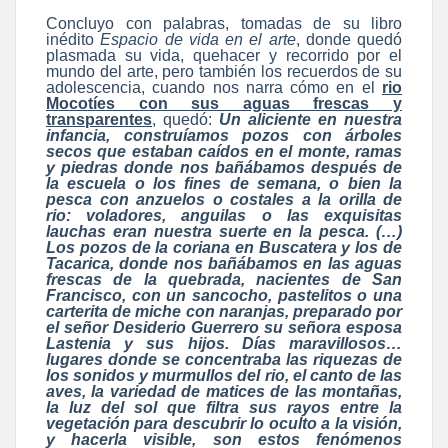
Concluyo con palabras, tomadas de su libro
inédito
Espacio de vida en el arte
, donde quedó
plasmada su vida, quehacer y recorrido por el
mundo del arte, pero también los recuerdos de su
adolescencia, cuando nos narra cómo en el
rio
Mocotíes con sus aguas frescas y
transparentes
, quedó:
Un aliciente en nuestra
infancia, construíamos pozos con árboles
secos que estaban caídos en el monte, ramas
y piedras donde nos bañábamos después de
la escuela o los fines de semana, o bien la
pesca con anzuelos o costales a la orilla de
rio: voladores, anguilas o las exquisitas
lauchas eran nuestra suerte en la pesca. (…)
Los pozos de la coriana en Buscatera y los de
Tacarica, donde nos bañábamos en las aguas
frescas de la quebrada, nacientes de San
Francisco, con un sancocho, pastelitos o una
carterita de miche con naranjas, preparado por
el señor Desiderio Guerrero su señora esposa
Lastenia y sus hijos. Días maravillosos…
lugares donde se concentraba las riquezas de
los sonidos y murmullos del rio, el canto de las
aves, la variedad de matices de las montañas,
la luz del sol que filtra sus rayos entre la
vegetación para descubrir lo oculto a la visión,
y hacerla visible, son estos fenómenos