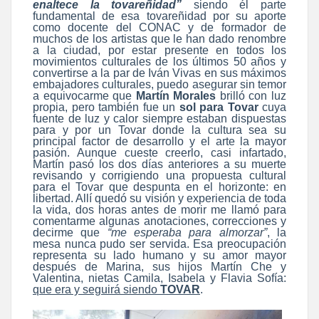
enaltece la tovareñidad”
siendo él parte
fundamental de esa tovareñidad por su aporte
como docente del CONAC y de formador de
muchos de los artistas que le han dado renombre
a la ciudad, por estar presente en todos los
movimientos culturales de los últimos 50 años y
convertirse a la par de Iván Vivas en sus máximos
embajadores culturales, puedo asegurar sin temor
a equivocarme que
Martín Morales
brilló con luz
propia, pero también fue un
sol para Tovar
cuya
fuente de luz y calor siempre estaban dispuestas
para y por un Tovar donde la cultura sea su
principal factor de desarrollo y el arte la mayor
pasión. Aunque cueste creerlo, casi infartado,
Martín pasó los dos días anteriores a su muerte
revisando y corrigiendo una propuesta cultural
para el Tovar que despunta en el horizonte: en
libertad. Allí quedó su visión y experiencia de toda
la vida, dos horas antes de morir me llamó para
comentarme algunas anotaciones, correcciones y
decirme que
“me esperaba para almorzar”
, la
mesa nunca pudo ser servida. Esa preocupación
representa su lado humano y su amor mayor
después de Marina, sus hijos Martín Che y
Valentina, nietas Camila, Isabela y Flavia Sofía:
que era y seguirá siendo
TOVAR
.