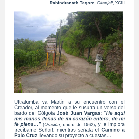
Rabindranath Tagore
,
Gitanjali
, XCIII
Ultratumba va Martín a su encuentro con el
Creador, al momento que le susurra un verso del
bardo del Gólgota
José Juan Vargas
:
“He aquí
mis manos llenas de mi corazón entero, de mi
fe plena…”
, y le implora
(
Oración
, enero de 1962)
¡recíbame Señor!, mientras señala el
Camino a
Palo Cruz
llevando su proyecto a cuestas…