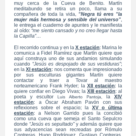
muy cerca de la Cueva de Benito. Martín
meditabundo se retira un poco, llama a su
compañera de toda la vida,
“Negra tú eres
“la
mujer más hermosa y sensible del universo”
,
le entrega el cuaderno de apuntes y le manifiesta
al oído:
“me siento cansado y no creo llegar hasta
la Capilla”
…
El recorrido continua y en la
X estación
: Marina le
comunica a Fidel Ramírez que Martín quiere que
aquí construya uno de sus andamios simulando
cuando
“Jesús es despojado de sus vestiduras”
;
en la
XI estación
:
nos comenta que impresionado
por sus esculturas gigantes Martín quiere
contactar y traer a Tovar al maestro
norteamericano Frank Hyder; la
XII estación
: la
quiere confiar en Diego Vivas; la
XIII estación
: al
poeta y escultor
la
XIV
Luis Alberto Pantoja,
estación
: a Óscar Abraham Pavón con sus
reflexiones sobre el espacio; la
XV o última
estación
: a Nelson Garrido pues la concibió
como una cueva que semeja el Santo Sepulcro
donde
“Jesús es sepultado”
y además quiere que
sus adyacencias sean recreadas por Rómulo
Contreras, Hugo Rodríguez, Gustavo Contreras,