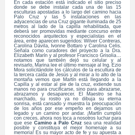
En cada estación está indicado el sitio preciso
donde se debe instalar cada una de las 15
esculturas apostadas a lo largo del camino hacia
Palo Cruz y las 5 instalaciones en las
adyacencias de una Cruz gigante iluminada de 25
metros al lado de la capilla rehabilitada, que
deberá ser promovidas mediante concurso entre
reconocidos arquitectos y especialistas en el
área, entre aparecen sugeridos: Wilver Contreras,
Carolina Dávila, Ivonne Bottaro y Carolina Celis.
Señala como curadores del proyecto a la Dra.
Elizabeth Marín y al profesor Francisco Grisolia…
notamos que también dejó su celular y al
revisarlo, Marina lee el último mensaje al Ing. Ezio
Mora solicitándole los cálculos de la escultura de
la tercera caída de Jesús y al mirar a lo alto de la
montaña vemos que Martín está llegando a la
Capilla y al estar al pie de la cruz, extiende sus
manos no para crucificarse, sino para abrazarse,
abrazarnos y desaparecer. El Maestro se ha
marchado, su rostro ya no dibuja su eterna
sonrisa, está cansado y muestra la preocupación
de los años por ese empeño en dejarnos un
legado y un camino por andar. ¡Martín cumplió
con creces, ahora nos toca a nosotros luchar para
que ese
Camino a Palo Cruz
sea una realidad
posible y constituya el mejor homenaje a su
memoria! Es su mayor acto de fe y su apuesta a