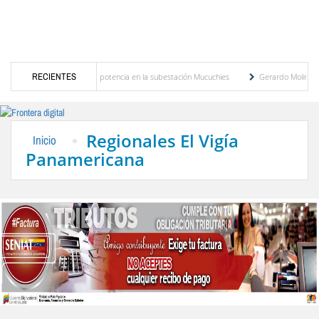
nuevo transformador de potencia en la subestación Mucuchies
RECIENTES
Gerardo Molina: “El leg
s tras una década de espera
Comercio entre Venezuela y EE. UU. crece 113 % y alc
Regionales El Vigía
Inicio
Panamericana