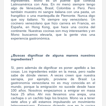
ingredientes. Mono es un puente que conecta
Latinoamérica con Asia. En mi menú siempre tengo
algo de Venezuela, Brasil, Colombia o Perú. Pero
también muestro mi sangre italiana con una pasta, un
frangélico o una mantequilla de Piemonte. Nunca digo
que soy italiano. Yo siempre soy venezolano. Un
cocinero venezolano que hizo carrera en Francia, en
España, en Hong Kong, que hace una cocina del
continente. Nuestras cocinas son muy interesantes y en
Mono buscamos elevarla, que la gente viva una
experiencia gastronómica.
¿Buscas dignificar de alguna manera nuestros
ingredientes?
Sí, pero además de dignificar es poner apellido a las
cosas. Los ingredientes están en la mesa, pero nadie
sabe de dónde vienen. A veces creen que nuestra
sarrapia, por ejemplo, proviene de Brasil. La
gastronomía venezolana no es muy conocida en el
mundo, porque la emigración no sucede desde hace
100 años. Nosotros empezamos a emigrar en masa
hace 25 años. Ahí nos llevamos una arepa, una
cachapa o un cachito bajo los brazos. Mono va a tener
siete años y allí estamos impulsando un movimiento
latinoamericano. Estamos diciendo que en la cocina