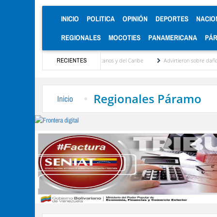
(CURRENT)
INICIO
POLITICA
OPINIÓN
DEPORTES
NACIO
REGIONALES
MOCOTIES
PANAMERICANA
PÁ
 en los Juegos Centroamericanos y del Caribe
RECIENTES
Advirtieron sobre daños en las cosecha
Regionales Páramo
Inicio