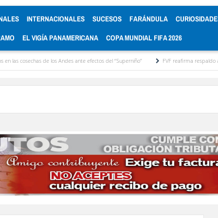
NALES
INTERNACIONALES
SUCESOS
FARÁNDULA
CURIOSIDADE
RAMO
EL VIGÍA PANAMERICANA
COPA MUNDIAL FIFA 2026
s de los Andes ante efectos del ‘‘Superniño’’
FVF reafirma respaldo a Gianni Infantino