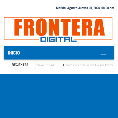
Mérida, Agosto Jueves 06, 2026, 08:08 pm
INICIO
RECIENTES
ción del detector Cherenkov de agua
Síntesis deportiva por Avelino Avancin
A
27 años de negligencia y la urgencia de un cambio estructural por Jorge Pérez (*)
Fr