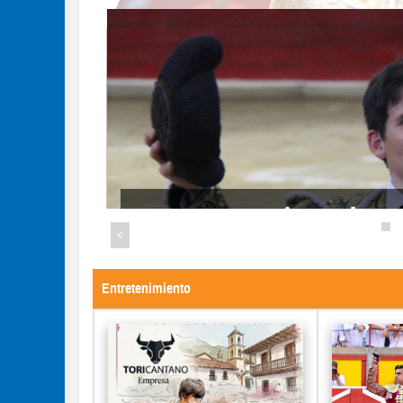
o
Este próximo miérc
de la Feri
<
Entretenimiento