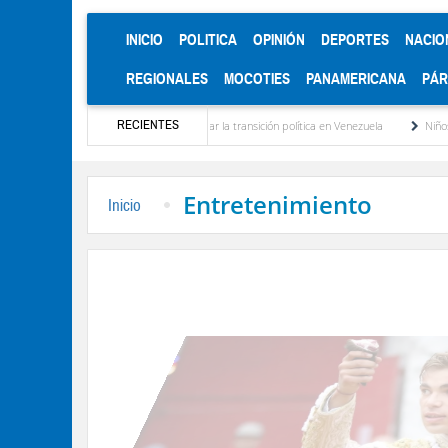
(CURRENT)
INICIO
POLITICA
OPINIÓN
DEPORTES
NACIO
REGIONALES
MOCOTIES
PANAMERICANA
PÁ
RECIENTES
álogo para abordar la transición política en Venezuela
Niños de Estudiantes de Mérid
Entretenimiento
Inicio