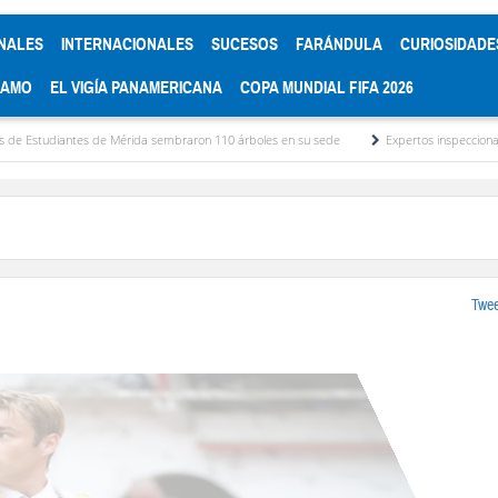
NALES
INTERNACIONALES
SUCESOS
FARÁNDULA
CURIOSIDADE
RAMO
EL VIGÍA PANAMERICANA
COPA MUNDIAL FIFA 2026
a sembraron 110 árboles en su sede
Expertos inspeccionan espacios del OAN para l
Twee