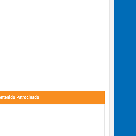
Finalmente carteles de la Fer
este próximo sába
ntenido Patrocinado