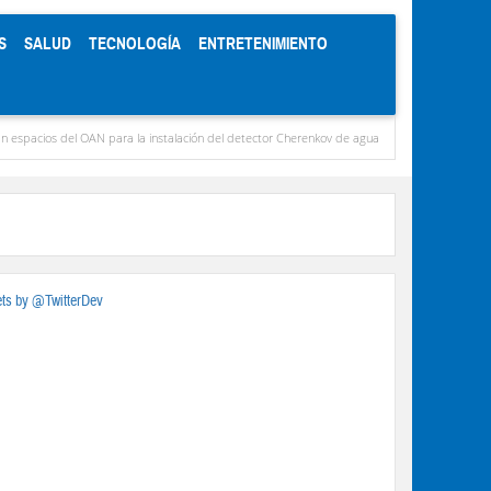
S
SALUD
TECNOLOGÍA
ENTRETENIMIENTO
a instalación del detector Cherenkov de agua
Síntesis deportiva por Avelino Avancin
ts by @TwitterDev