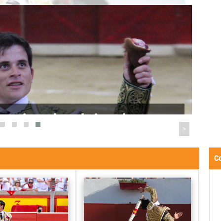
oles presentan carteles
a de Tovar 2026
>
Co