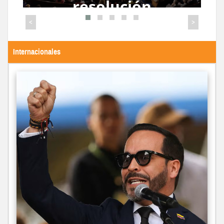
detenida por ICE:
“Te hacen sentir
<
>
que eres una
criminal”
Internacionales