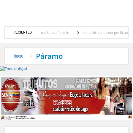
RECIENTES
to Adriani por Luis Alfonso Sandia Rondón
Un temible contendor por Ricardo Gil Otai
s para minimizar accidentes en El Vigía
Lanzamiento oficial del «Plan Rabia Cero» 
Páramo
Inicio