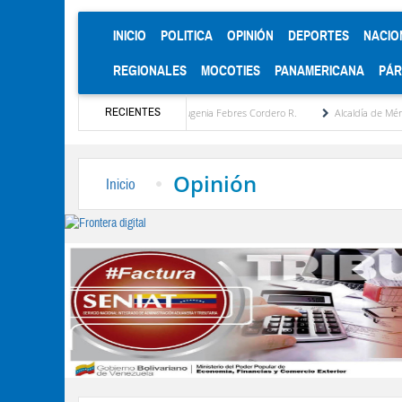
(CURRENT)
INICIO
POLITICA
OPINIÓN
DEPORTES
NACIO
REGIONALES
MOCOTIES
PANAMERICANA
PÁ
RECIENTES
uesta estratégica por María Eugenia Febres Cordero R.
Alcaldía de Mérida consolida 
Opinión
Inicio