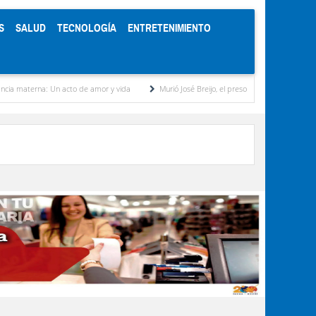
S
SALUD
TECNOLOGÍA
ENTRETENIMIENTO
 Un acto de amor y vida
Murió José Breijo, el preso político uruguayo-venezolano bajo