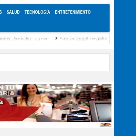
S
SALUD
TECNOLOGÍA
ENTRETENIMIENTO
 de amor y vida
Murió José Breijo, el preso político uruguayo-venezolano bajo arresto 