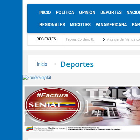
(CURRENT)
INICIO
POLITICA
OPINIÓN
DEPORTES
NACIO
REGIONALES
MOCOTIES
PANAMERICANA
PÁ
RECIENTES
tratégica por María Eugenia Febres Cordero R.
Alcaldía de Mérida consolida acuerdos 
Deportes
Inicio