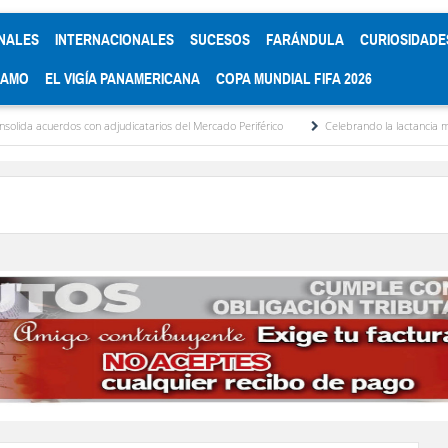
NALES
INTERNACIONALES
SUCESOS
FARÁNDULA
CURIOSIDADE
RAMO
EL VIGÍA PANAMERICANA
COPA MUNDIAL FIFA 2026
con adjudicatarios del Mercado Periférico
Celebrando la lactancia materna: Un acto