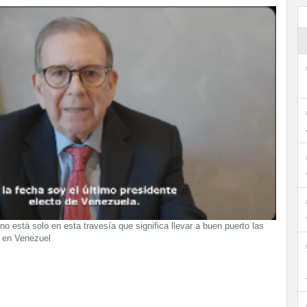
no está solo en esta travesía que significa llevar a buen puerto las
s en Venezuel