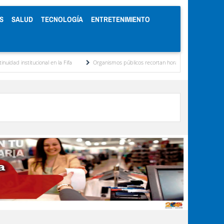
S
SALUD
TECNOLOGÍA
ENTRETENIMIENTO
ucional en la Fifa
Organismos públicos recortan horarios por ahorro energético de D