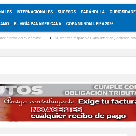
NALES
INTERNACIONALES
SUCESOS
FARÁNDULA
CURIOSIDADE
RAMO
EL VIGÍA PANAMERICANA
COPA MUNDIAL FIFA 2026
l ‘‘Superniño’’
FVF reafirma respaldo a Gianni Infantino y defiende continuidad instit