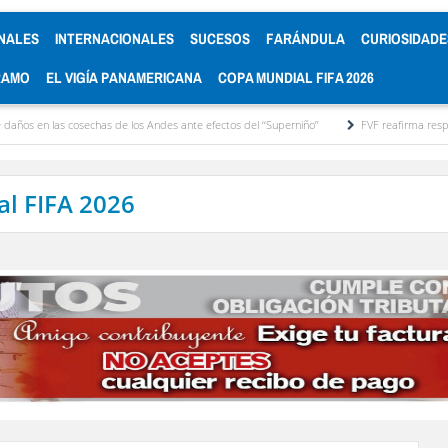
NALES
INTERNACIONALES
SUCESOS
FARÁNDULA
CURIOSIDADE
RAMO
EL VIGÍA PANAMERICANA
COPA MUNDIAL FIFA 2026
s cosechas de los Andes ante efectos del ‘‘Superniño’’
FVF reafirma respaldo a Gianni 
l FIFA 2026