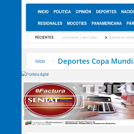
(CURRENT)
INICIO
POLITICA
OPINIÓN
DEPORTES
NACIO
REGIONALES
MOCOTIES
PANAMERICANA
PÁ
as de oro en los Juegos Centroamericanos y del Caribe
RECIENTES
Advirtieron sobre daños en la
Deportes Copa Mundia
Inicio