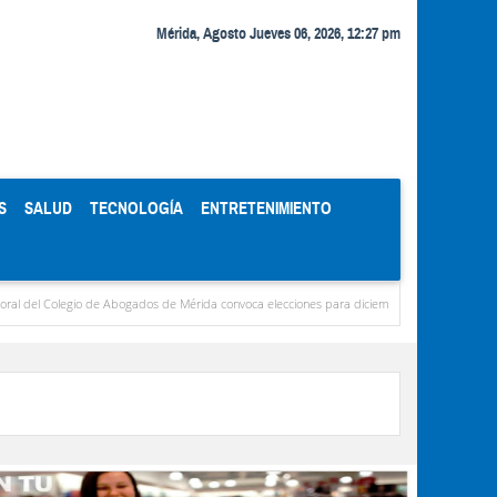
Mérida, Agosto Jueves 06, 2026, 12:27 pm
S
SALUD
TECNOLOGÍA
ENTRETENIMIENTO
 Colegio de Abogados de Mérida convoca elecciones para diciembre
Miranda concentr