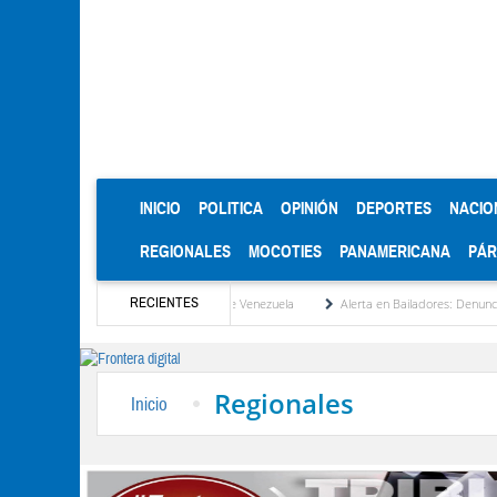
(CURRENT)
INICIO
POLITICA
OPINIÓN
DEPORTES
NACIO
REGIONALES
MOCOTIES
PANAMERICANA
PÁ
RECIENTES
dad será la reinstitucionalización de Venezuela
Alerta en Bailadores: Denuncian env
Regionales
Inicio